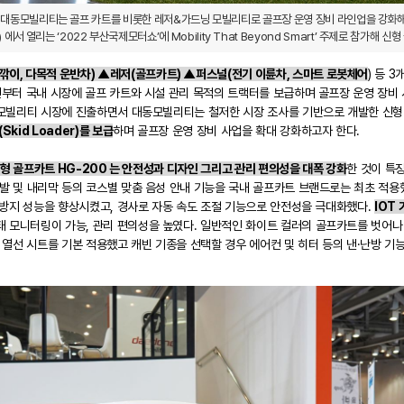
대동모빌리티는 골프 카트를 비롯한 레저&가드닝 모빌리티로 골프장 운영 장비 라인업을 강화해 시
에서 열리는 ‘2022 부산국제모터쇼’에 Mobility That Beyond Smart’ 주제로 참가해 
이, 다목적 운반차) ▲레저(골프카트) ▲퍼스널(전기 이륜차, 스마트 로봇체어
) 등 
부터 국내 시장에 골프 카트와 시설 관리 목적의 트랙터를 보급하며 골프장 운영 장비
 모빌리티 시장에 진출하면서 대동모빌리티는 철저한 시장 조사를 기반으로 개발한 신
kid Loader)를 보급
하며 골프장 운영 장비 사업을 확대 강화하고자 한다.
신형 골프카트 HG-200 는 안전성과 디자인 그리고 관리 편의성을 대폭 강화
한 것이 특
 및 내리막 등의 코스별 맞춤 음성 안내 기능을 국내 골프카트 브랜드로는 최초 적용
 방지 성능을 향상시켰고, 경사로 자동 속도 조절 기능으로 안전성을 극대화했다.
IOT
태 모니터링이 가능, 관리 편의성을 높였다. 일반적인 화이트 컬러의 골프카트를 벗어나 
 열선 시트를 기본 적용했고 캐빈 기종을 선택할 경우 에어컨 및 히터 등의 낸·난방 기