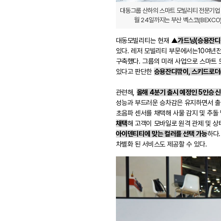
대동그룹 산하의 스마트 모빌리티 전문기업 
월 24일까지는 부산 벡스코(BEXCO) 
대동모빌리티는 현재 ▲
가드닝(승용잔디깎
있다. 레저 모빌리티 부문에서는10여년전
구축했다. 그룹의 미래 사업으로 스마트
있다고 판단한
승용잔디깎이, 스키드로더(S
관련해,
올해 4분기 출시 예정인 5인승 
성능과 부드러운 승차감은 유지하면서 출발
초음파 센서를 채택해 사물 감지 및 추돌
채택
해
고객이 모바일로
원격 관제 및 상
아이덴티티에 맞는 컬러를 선택 가능
하다.
차별화 된 서비스도 제공할 수 있다.