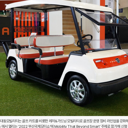
대동모빌리티는 골프 카트를 비롯한 레저&가드닝 모빌리티로 골프장 운영 장비 라인업을 강화해 시
에서 열리는 ‘2022 부산국제모터쇼’에 Mobility That Beyond Smart’ 주제로 참가해 