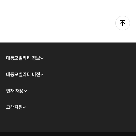
대동모빌리티 정보
회사소개
대동모빌리티 비전
CEO 인사
모빌리티 테크놀로지
인재 채용
경영이념
대동모빌리티 S-팩토리
윤리경영
채용 안내
고객지원
계열사 소개
채용공고
판매점 및 서비스/시승센터 안내
오시는 길
품질보증 안내
온라인 바로 구매하기