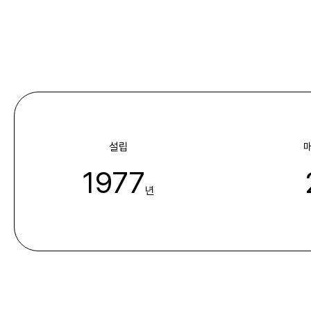
설립
매
1977
년