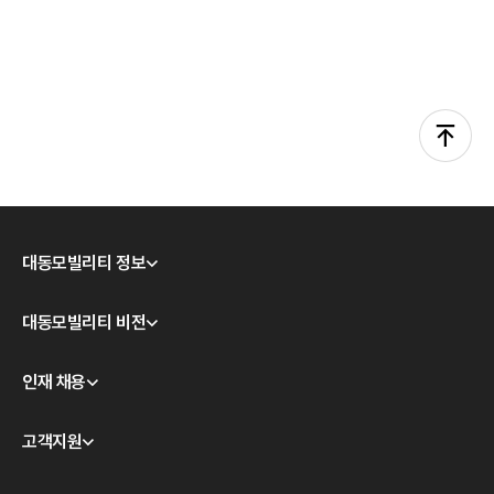
대동모빌리티 정보
회사소개
대동모빌리티 비전
CEO 인사
모빌리티 테크놀로지
인재 채용
경영이념
대동모빌리티 S-팩토리
윤리경영
채용 안내
고객지원
계열사 소개
채용공고