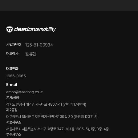
판매점 및 서비스/시승센터 안내
오시는 길
품질보증 안내
온라인 바로 구매하기
정비 점검 가이드
FAQ
온라인 문의
사업자번호
125-81-00934
제품 자료 다운로드
대표이사
원유현
전자 매뉴얼(DPCS)
대표전화
1666-0965
E-mail
emob@daedong.co.kr
본사/공장
경기도 안성시 대덕면 서동대로 4867-11 (건지리 174번지)
제2공장
대구광역시 달성군 구지면 국가산단대로 39길 30 (응암리 1237-3)
서울사무소
서울사무소 서울특별시 서초구 효령로 347 (서초동 1605-5), 1층, 3층, 4층
부산사무소